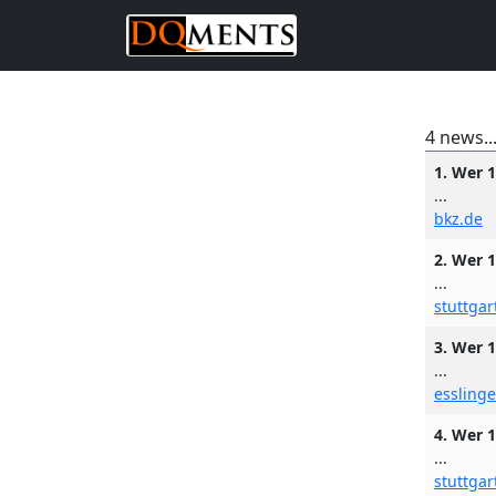
4 news..
1. Wer 1
...
bkz.de
2. Wer 1
...
stuttgar
3. Wer 1
...
esslinge
4. Wer 1
...
stuttgar