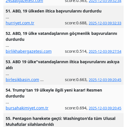
24saatgazetesi.com
score:0.563,
2025-12-03 09:32:34
51. ABD, 19 ülkeden iltica başvurularını durdurdu
...
hurriyet.com.tr
score:0.688,
2025-12-03 09:32:33
52. ABD, 19 ülke vatandaşlarının göçmenlik başvurularını
durdurdu
...
birlikhabergazetesi.com
score:0.514,
2025-12-03 09:27:54
53. ABD 19 ülke"vatandaşlarının iltica başvurularını askıya
aldı
...
birlesikbasin.com
...
score:0.663,
2025-12-03 09:20:45
54. Trump'tan 19 ülkeyle ilgili yeni karar! Resmen
durdurdu
...
bursahakimiyet.com.tr
score:0.694,
2025-12-03 09:20:45
55. Pentagon harekete geçti: Washington'da tüm Ulusal
Muhafızlar silahlandırıldı