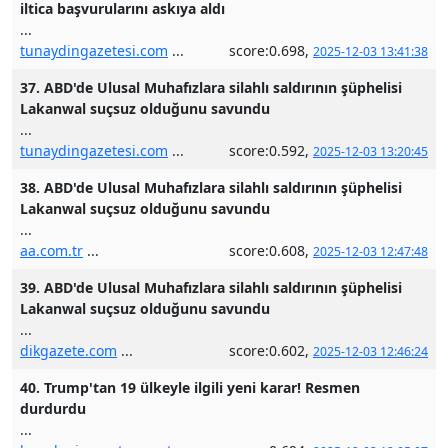
iltica başvurularını askıya aldı
...
tunaydingazetesi.com
...
score:0.698,
2025-12-03 13:41:38
37. ABD'de Ulusal Muhafızlara silahlı saldırının şüphelisi
Lakanwal suçsuz olduğunu savundu
...
tunaydingazetesi.com
...
score:0.592,
2025-12-03 13:20:45
38. ABD'de Ulusal Muhafızlara silahlı saldırının şüphelisi
Lakanwal suçsuz olduğunu savundu
...
aa.com.tr
...
score:0.608,
2025-12-03 12:47:48
39. ABD'de Ulusal Muhafızlara silahlı saldırının şüphelisi
Lakanwal suçsuz olduğunu savundu
...
dikgazete.com
...
score:0.602,
2025-12-03 12:46:24
40. Trump'tan 19 ülkeyle ilgili yeni karar! Resmen
durdurdu
...