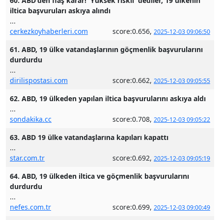
60. ABD'den flaş karar! 'Yüksek riskli' dediler, 19 ülkenin
iltica başvuruları askıya alındı
...
cerkezkoyhaberleri.com
score:0.656,
2025-12-03 09:06:50
61. ABD, 19 ülke vatandaşlarının göçmenlik başvurularını
durdurdu
...
dirilispostasi.com
score:0.662,
2025-12-03 09:05:55
62. ABD, 19 ülkeden yapılan iltica başvurularını askıya aldı
...
sondakika.cc
score:0.708,
2025-12-03 09:05:22
63. ABD 19 ülke vatandaşlarına kapıları kapattı
...
star.com.tr
score:0.692,
2025-12-03 09:05:19
64. ABD, 19 ülkeden iltica ve göçmenlik başvurularını
durdurdu
...
nefes.com.tr
score:0.699,
2025-12-03 09:00:49