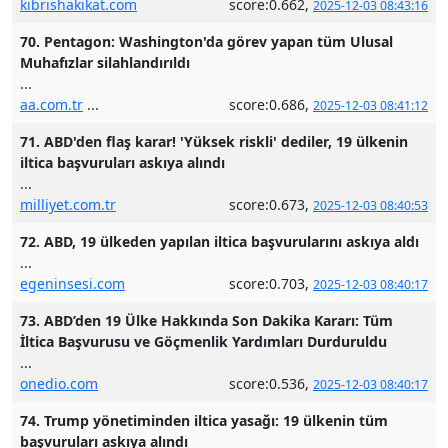
kibrishakikat.com
score:0.662,
2025-12-03 08:43:16
70. Pentagon: Washington'da görev yapan tüm Ulusal
Muhafızlar silahlandırıldı
...
aa.com.tr
...
score:0.686,
2025-12-03 08:41:12
71. ABD'den flaş karar! 'Yüksek riskli' dediler, 19 ülkenin
iltica başvuruları askıya alındı
...
milliyet.com.tr
score:0.673,
2025-12-03 08:40:53
72. ABD, 19 ülkeden yapılan iltica başvurularını askıya aldı
...
egeninsesi.com
score:0.703,
2025-12-03 08:40:17
73. ABD’den 19 Ülke Hakkında Son Dakika Kararı: Tüm
İltica Başvurusu ve Göçmenlik Yardımları Durduruldu
...
onedio.com
score:0.536,
2025-12-03 08:40:17
74. Trump yönetiminden iltica yasağı: 19 ülkenin tüm
başvuruları askıya alındı