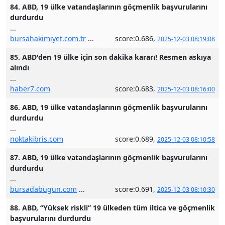
84. ABD, 19 ülke vatandaşlarının göçmenlik başvurularını
durdurdu
...
bursahakimiyet.com.tr
...
score:0.686,
2025-12-03 08:19:08
85. ABD'den 19 ülke için son dakika kararı! Resmen askıya
alındı
...
haber7.com
score:0.683,
2025-12-03 08:16:00
86. ABD, 19 ülke vatandaşlarının göçmenlik başvurularını
durdurdu
...
noktakibris.com
score:0.689,
2025-12-03 08:10:58
87. ABD, 19 ülke vatandaşlarının göçmenlik başvurularını
durdurdu
...
bursadabugun.com
...
score:0.691,
2025-12-03 08:10:30
88. ABD, “Yüksek riskli” 19 ülkeden tüm iltica ve göçmenlik
başvurularını durdurdu