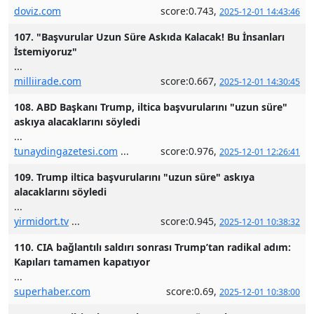
doviz.com
score:0.743,
2025-12-01 14:43:46
107. "Başvurular Uzun Süre Askıda Kalacak! Bu İnsanları
İstemiyoruz"
...
milliirade.com
score:0.667,
2025-12-01 14:30:45
108. ABD Başkanı Trump, iltica başvurularını "uzun süre"
askıya alacaklarını söyledi
...
tunaydingazetesi.com
...
score:0.976,
2025-12-01 12:26:41
109. Trump iltica başvurularını "uzun süre" askıya
alacaklarını söyledi
...
yirmidort.tv
...
score:0.945,
2025-12-01 10:38:32
110. CIA bağlantılı saldırı sonrası Trump’tan radikal adım:
Kapıları tamamen kapatıyor
...
superhaber.com
score:0.69,
2025-12-01 10:38:00