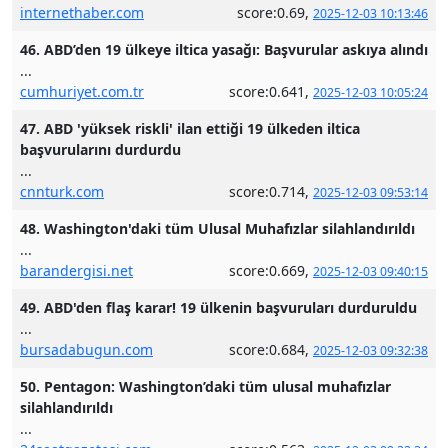
internethaber.com
score:0.69,
2025-12-03 10:13:46
46. ABD’den 19 ülkeye iltica yasağı: Başvurular askıya alındı
...
cumhuriyet.com.tr
score:0.641,
2025-12-03 10:05:24
47. ABD 'yüksek riskli' ilan ettiği 19 ülkeden iltica
başvurularını durdurdu
...
cnnturk.com
score:0.714,
2025-12-03 09:53:14
48. Washington'daki tüm Ulusal Muhafızlar silahlandırıldı
...
barandergisi.net
score:0.669,
2025-12-03 09:40:15
49. ABD'den flaş karar! 19 ülkenin başvuruları durduruldu
...
bursadabugun.com
score:0.684,
2025-12-03 09:32:38
50. Pentagon: Washington’daki tüm ulusal muhafızlar
silahlandırıldı
...