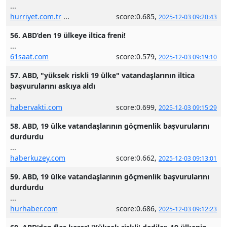
...
hurriyet.com.tr
...
score:0.685,
2025-12-03 09:20:43
56. ABD’den 19 ülkeye iltica freni!
...
61saat.com
score:0.579,
2025-12-03 09:19:10
57. ABD, "yüksek riskli 19 ülke" vatandaşlarının iltica
başvurularını askıya aldı
...
habervakti.com
score:0.699,
2025-12-03 09:15:29
58. ABD, 19 ülke vatandaşlarının göçmenlik başvurularını
durdurdu
...
haberkuzey.com
score:0.662,
2025-12-03 09:13:01
59. ABD, 19 ülke vatandaşlarının göçmenlik başvurularını
durdurdu
...
hurhaber.com
score:0.686,
2025-12-03 09:12:23