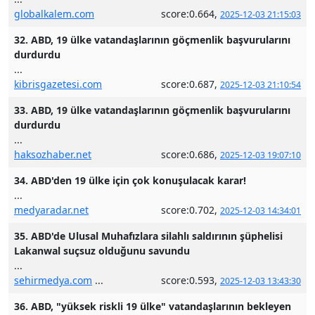
globalkalem.com
score:0.664,
2025-12-03 21:15:03
32. ABD, 19 ülke vatandaşlarının göçmenlik başvurularını
durdurdu
...
kibrisgazetesi.com
score:0.687,
2025-12-03 21:10:54
33. ABD, 19 ülke vatandaşlarının göçmenlik başvurularını
durdurdu
...
haksozhaber.net
score:0.686,
2025-12-03 19:07:10
34. ABD'den 19 ülke için çok konuşulacak karar!
...
medyaradar.net
score:0.702,
2025-12-03 14:34:01
35. ABD'de Ulusal Muhafızlara silahlı saldırının şüphelisi
Lakanwal suçsuz olduğunu savundu
...
sehirmedya.com
...
score:0.593,
2025-12-03 13:43:30
36. ABD, "yüksek riskli 19 ülke" vatandaşlarının bekleyen