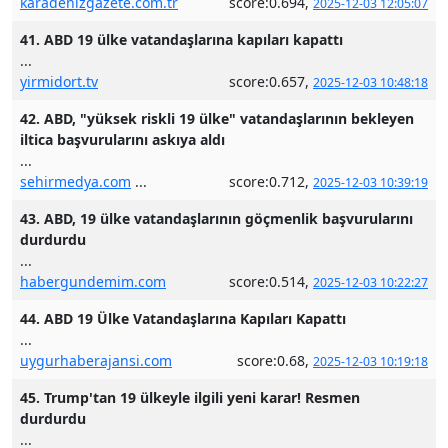
karadenizgazete.com.tr
score:0.694,
2025-12-03 12:05:07
41. ABD 19 ülke vatandaşlarına kapıları kapattı
...
yirmidort.tv
score:0.657,
2025-12-03 10:48:18
42. ABD, "yüksek riskli 19 ülke" vatandaşlarının bekleyen
iltica başvurularını askıya aldı
...
sehirmedya.com
...
score:0.712,
2025-12-03 10:39:19
43. ABD, 19 ülke vatandaşlarının göçmenlik başvurularını
durdurdu
...
habergundemim.com
score:0.514,
2025-12-03 10:22:27
44. ABD 19 Ülke Vatandaşlarına Kapıları Kapattı
...
uygurhaberajansi.com
score:0.68,
2025-12-03 10:19:18
45. Trump'tan 19 ülkeyle ilgili yeni karar! Resmen
durdurdu
...