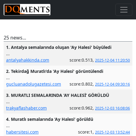
25 news...
1. Antalya semalarında oluşan 'Ay Halesi' büyüledi
...
antalyahakkinda.com
score:0.513,
2025-12-04 11:20:50
2. Tekirdağ Muratlı'da 'Ay Halesi' görüntülendi
...
gucluanadolugazetesi.com
score:0.802,
2025-12-04 09:30:16
3. MURATLI SEMALARINDA ‘AY HALESİ’ GÖRÜLDÜ
...
trakyaflashaber.com
score:0.962,
2025-12-03 16:08:06
4. Muratlı semalarında ‘Ay Halesi’ görüldü
...
habersitesi.com
score:1,
2025-12-03 13:52:44