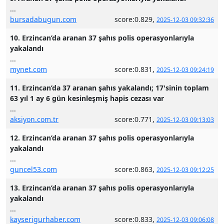
...
bursadabugun.com
score:0.829,
2025-12-03 09:32:36
10. Erzincan’da aranan 37 şahıs polis operasyonlarıyla
yakalandı
...
mynet.com
score:0.831,
2025-12-03 09:24:19
11. Erzincan’da 37 aranan şahıs yakalandı; 17'sinin toplam
63 yıl 1 ay 6 gün kesinleşmiş hapis cezası var
...
aksiyon.com.tr
score:0.771,
2025-12-03 09:13:03
12. Erzincan’da aranan 37 şahıs polis operasyonlarıyla
yakalandı
...
guncel53.com
score:0.863,
2025-12-03 09:12:25
13. Erzincan’da aranan 37 şahıs polis operasyonlarıyla
yakalandı
...
kayserigurhaber.com
score:0.833,
2025-12-03 09:06:08